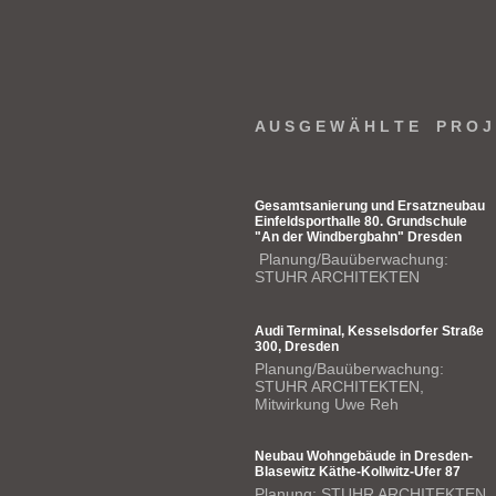
A U S G E W Ä H L T E P R O J 
Gesamtsanierung und Ersatzneubau
Einfeldsporthalle 80. Grundschule
"An der Windbergbahn" Dresden
Planung/Bauüberwachung:
STUHR ARCHITEKTEN
Audi Terminal, Kesselsdorfer Straße
300, Dresden
Planung/Bauüberwachung:
STUHR ARCHITEKTEN,
Mitwirkung Uwe Reh
Neubau Wohngebäude in Dresden-
Blasewitz Käthe-Kollwitz-Ufer 87
Planung: STUHR ARCHITEKTEN